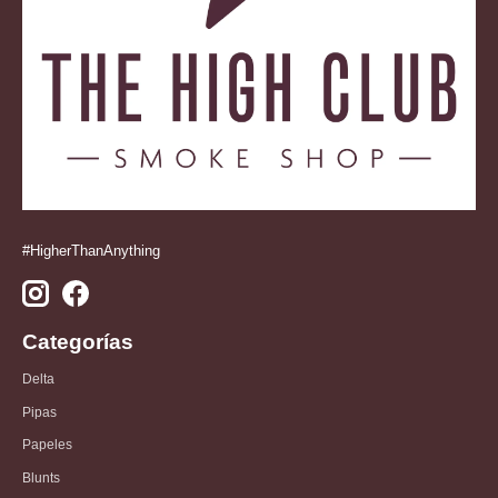
#HigherThanAnything
Categorías
Delta
Pipas
Papeles
Blunts