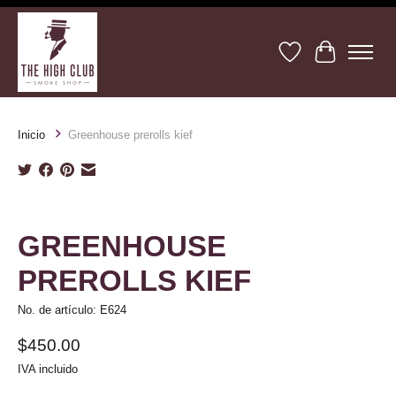
Lista de deseos
Cesta
Inicio
Greenhouse prerolls kief
Product image slideshow Items
GREENHOUSE
PREROLLS KIEF
No. de artículo: E624
$450.00
IVA incluido