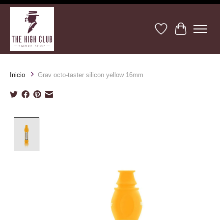
Lista de deseos
Cesta
Inicio
Grav octo-taster silicon yellow 16mm
Product image slideshow Items