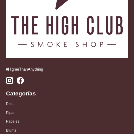
#HigherThanAnything
Categorías
Delta
Pipas
Papeles
Blunts