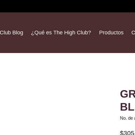
Club Blog
¿Qué es The High Club?
Productos
C
GR
BL
No. de 
$305