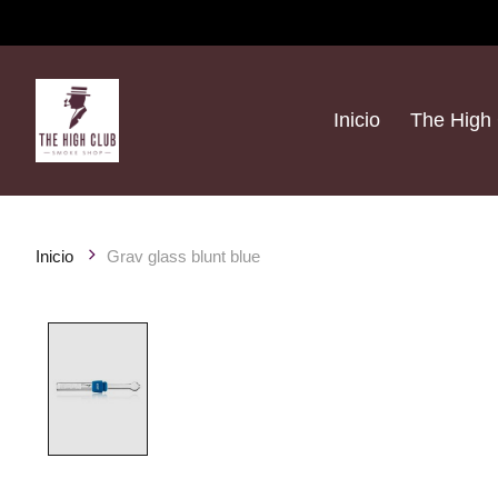
Inicio
The High 
Inicio
Grav glass blunt blue
Product image slideshow Items