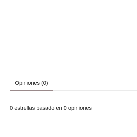
Opiniones (0)
0
estrellas basado en
0
opiniones