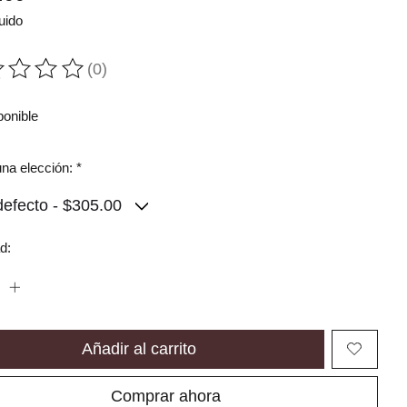
uido
(0)
ting of this product is
0
out of 5
ponible
na elección:
*
d:
Añadir al carrito
Comprar ahora