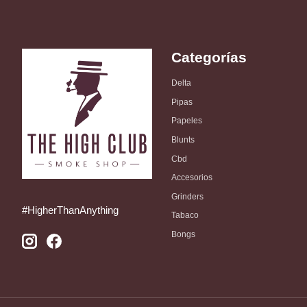
Categorías
Delta
Pipas
Papeles
Blunts
Cbd
Accesorios
Grinders
#HigherThanAnything
Tabaco
Bongs