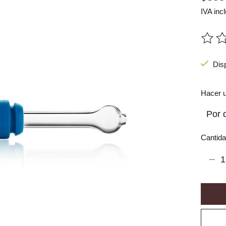
IVA incl
The ra
Dis
Hacer u
Cantida