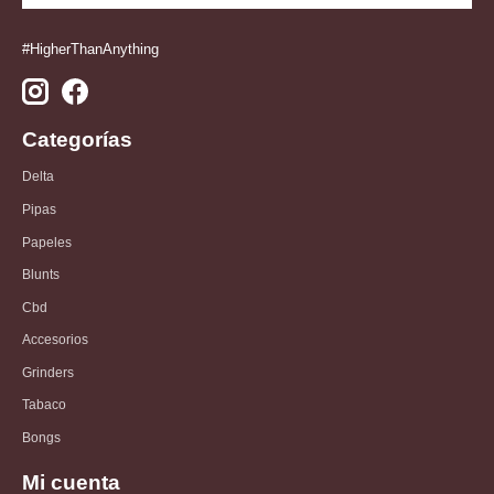
#HigherThanAnything
Categorías
Delta
Pipas
Papeles
Blunts
Cbd
Accesorios
Grinders
Tabaco
Bongs
Mi cuenta