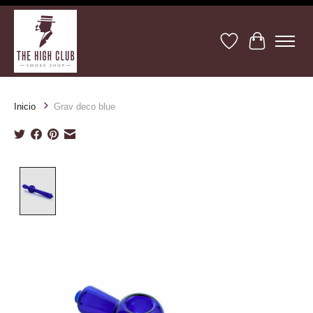
Lista de deseos
Cesta
Inicio
Grav deco blue
Product image slideshow Items