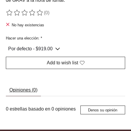
de GRAV a la hora de fumar.
(0)
The rating of this product is
0
out of 5
No hay existencias
Hacer una elección:
*
Add to wish list
Opiniones (0)
0
estrellas basado en
0
opiniones
Denos su opinión