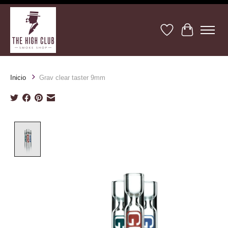
Lista de deseos
Cesta
Inicio
Grav clear taster 9mm
Product image slideshow Items