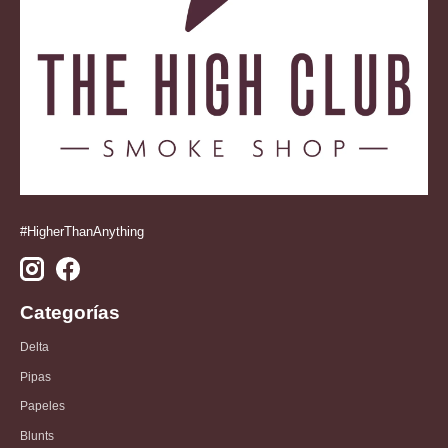
#HigherThanAnything
Categorías
Delta
Pipas
Papeles
Blunts