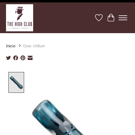
Lista de deseos
Cesta
Inicio
Grav chillum
Product image slideshow Items