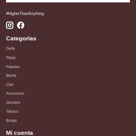
#HigherThanAnything
Categorías
Delta
Pipas
Papeles
Blunts
Cbd
Accesorios
Grinders
Tabaco
Bongs
Mi cuenta