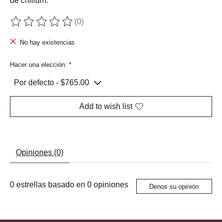
de chillum.
(0)
The rating of this product is
0
out of 5
No hay existencias
Hacer una elección:
*
Add to wish list
Opiniones (0)
0
estrellas basado en
0
opiniones
Denos su opinión