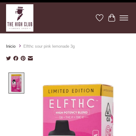
Lista de deseos
Cesta
Inicio
Elfthc sour pink lemonade 3g
Product image slideshow Items