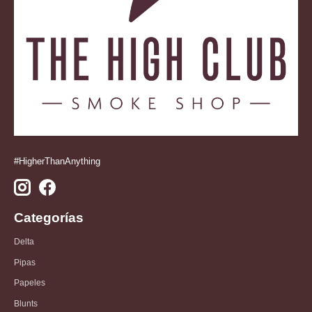
#HigherThanAnything
Categorías
Delta
Pipas
Papeles
Blunts