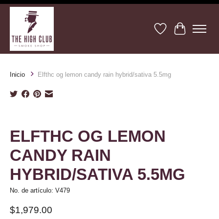
Lista de deseos
Cesta
Inicio
Elfthc og lemon candy rain hybrid/sativa 5.5mg
Product image slideshow Items
ELFTHC OG LEMON
CANDY RAIN
HYBRID/SATIVA 5.5MG
No. de artículo: V479
$1,979.00