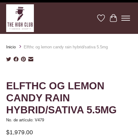
Lista de deseos
Cesta
Inicio
Elfthc og lemon candy rain hybrid/sativa 5.5mg
Product image slideshow Items
ELFTHC OG LEMON
CANDY RAIN
HYBRID/SATIVA 5.5MG
No. de artículo: V479
$1,979.00