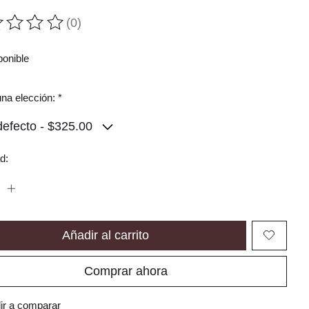
(0)
ting of this product is
0
out of 5
ponible
na elección:
*
d:
Añadir al carrito
Comprar ahora
ir a comparar