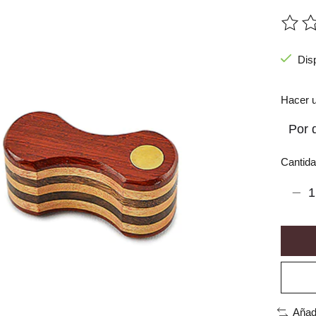
The ra
Dis
Hacer u
Cantida
Añad