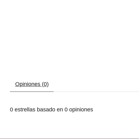
Opiniones (0)
0
estrellas basado en
0
opiniones