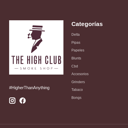
Categorías
Delta
Pipas
Papeles
Blunts
Cbd
Accesorios
Grinders
#HigherThanAnything
Tabaco
Bongs