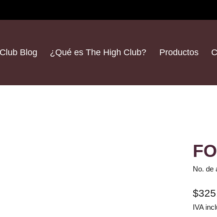
Club Blog
¿Qué es The High Club?
Productos
C
FO
No. de 
$325
IVA incl