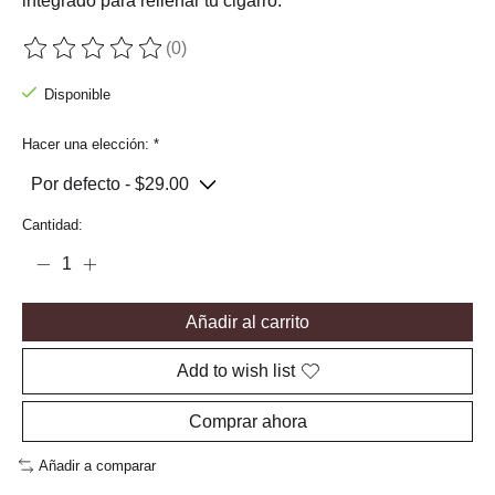
integrado para rellenar tu cigarro.
(0)
The rating of this product is
0
out of 5
Disponible
Hacer una elección:
*
Cantidad:
Añadir al carrito
Add to wish list
Comprar ahora
Añadir a comparar