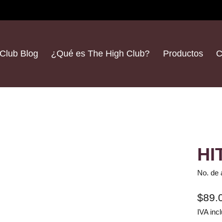
Club Blog
¿Qué es The High Club?
Productos
C
HI
No. de 
$89.
IVA incl