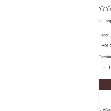
The ra
Dis
Hacer u
Cantida
Añad