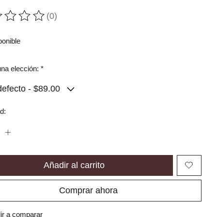
(0)
ting of this product is
0
out of 5
ponible
na elección:
*
d:
Añadir al carrito
Comprar ahora
ir a comparar