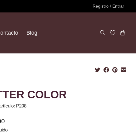
Registro / Entrar
ontacto
Blog
TTER COLOR
artículo: P208
00
uido