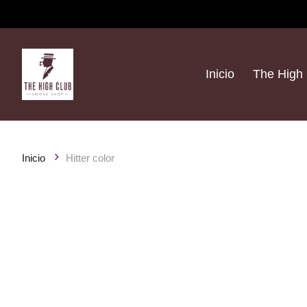
Inicio
The High 
Inicio
Hitter color
Product image slideshow Items