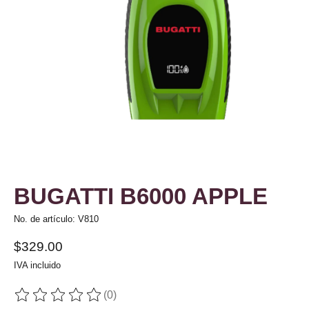
BUGATTI B6000 APPLE
No. de artículo: V810
$329.00
IVA incluido
(0)
The rating of this product is
0
out of 5