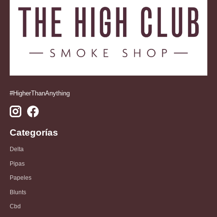
#HigherThanAnything
Categorías
Delta
Pipas
Papeles
Blunts
Cbd