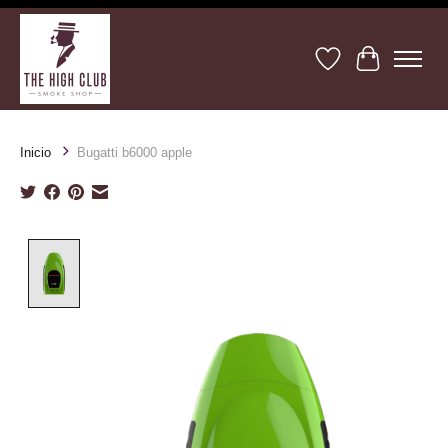
Lista de deseos
Cesta
Inicio
Bugatti b6000 apple
Product image slideshow Items