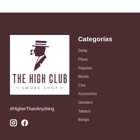
Categorías
Delta
Pipas
Papeles
Blunts
Cbd
Accesorios
Grinders
#HigherThanAnything
Tabaco
Bongs