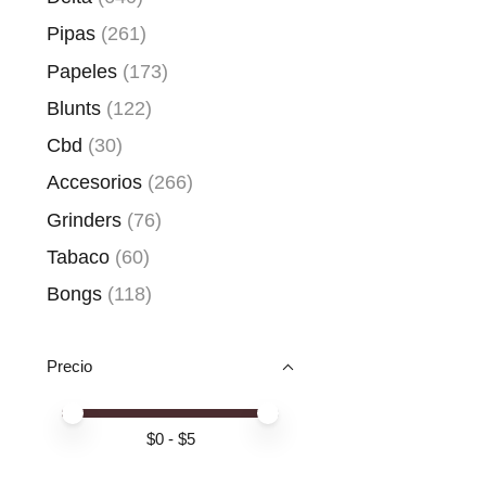
Pipas
(261)
Papeles
(173)
Blunts
(122)
Cbd
(30)
Accesorios
(266)
Grinders
(76)
Tabaco
(60)
Bongs
(118)
Precio
Price minimum value
Price maximum value
$
0
- $
5