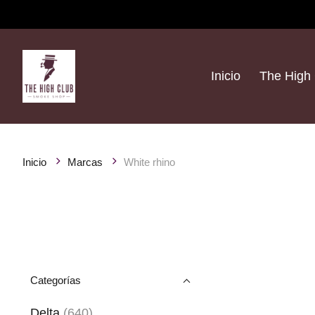
Inicio
The High 
Inicio
Marcas
White rhino
Categorías
Delta
(640)