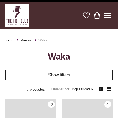
Lista de deseos
Cesta
Inicio
Marcas
Waka
Waka
Show filters
Ordenar por
Popularidad
7 productos