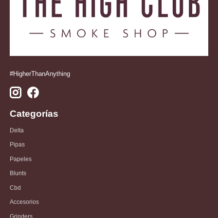
#HigherThanAnything
Categorías
Delta
Pipas
Papeles
Blunts
Cbd
Accesorios
Grinders