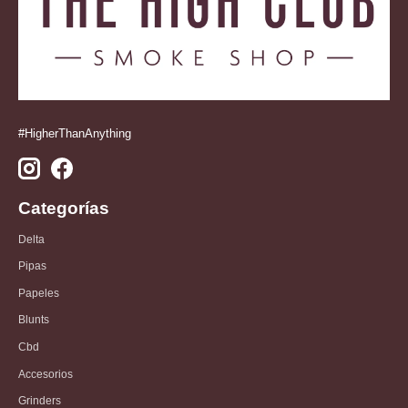
#HigherThanAnything
Categorías
Delta
Pipas
Papeles
Blunts
Cbd
Accesorios
Grinders