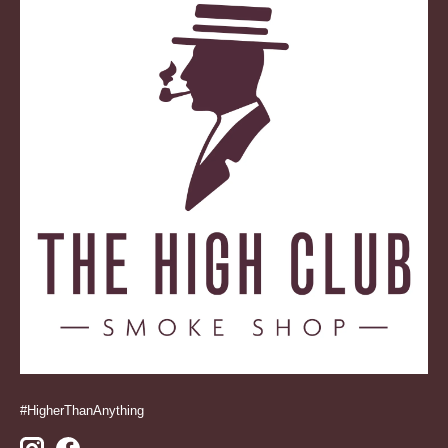
#HigherThanAnything