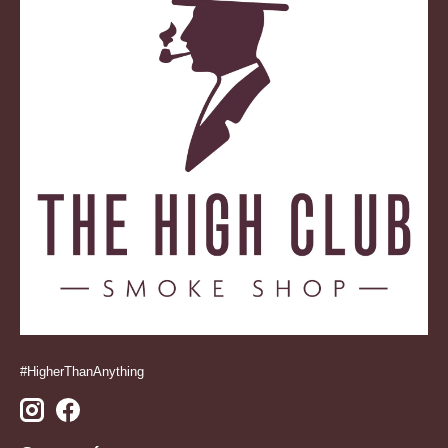
#HigherThanAnything