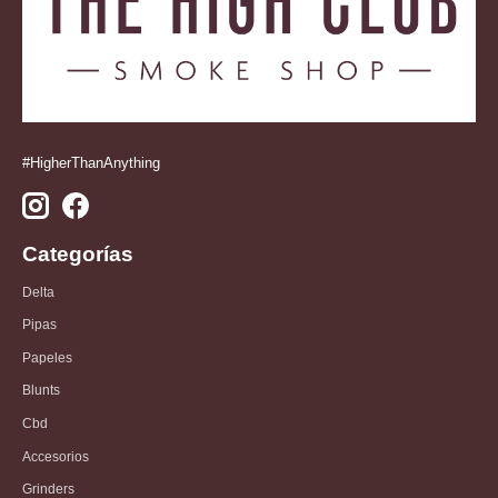
#HigherThanAnything
Categorías
Delta
Pipas
Papeles
Blunts
Cbd
Accesorios
Grinders