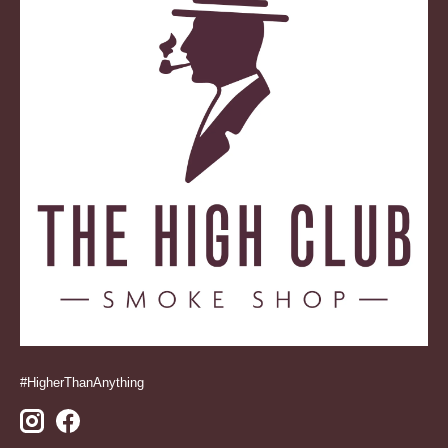
#HigherThanAnything