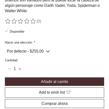
diseños son variados pero te puede tocar la cabeza de
algún personaje como Darth Vader, Yoda, Spiderman o
Walter White.
(0)
The rating of this product is
0
out of 5
Disponible
Hacer una elección:
*
Cantidad:
Añadir al carrito
Add to wish list
Comprar ahora