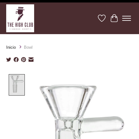
Lista de deseos
Cesta
Inicio
Bowl
Product image slideshow Items