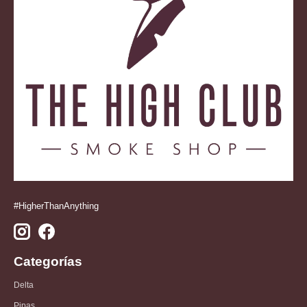
#HigherThanAnything
Categorías
Delta
Pipas