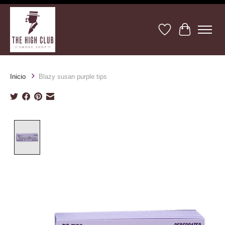
Lista de deseos
Cesta
Inicio
Blazy susan purple tips
Product image slideshow Items