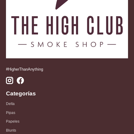
#HigherThanAnything
Categorías
Delta
Pipas
Papeles
Blunts