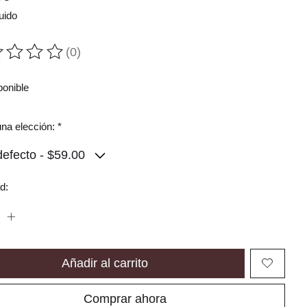
uido
(0)
ting of this product is
0
out of 5
ponible
na elección:
*
d:
Añadir al carrito
Comprar ahora