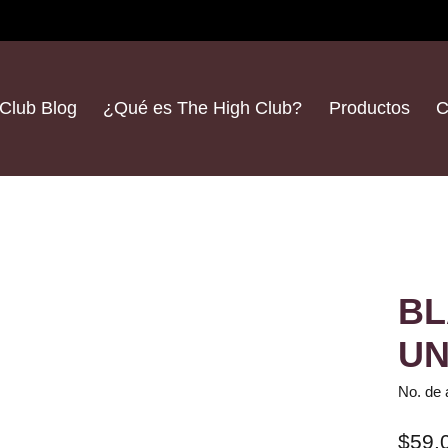
Club Blog
¿Qué es The High Club?
Productos
C
BL
U
No. de 
$59.