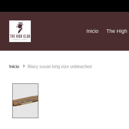
Inicio
The High 
Inicio
Blazy susan king size unbleached
Product image slideshow Items