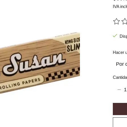
IVA incl
The ra
Dis
Hacer u
Cantida