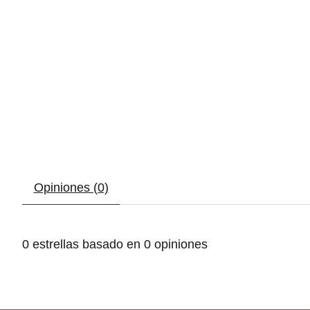
Opiniones (0)
0
estrellas basado en
0
opiniones