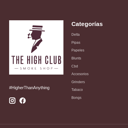
Categorías
Delta
Pipas
Papeles
Blunts
Cbd
Accesorios
Grinders
#HigherThanAnything
Tabaco
Bongs