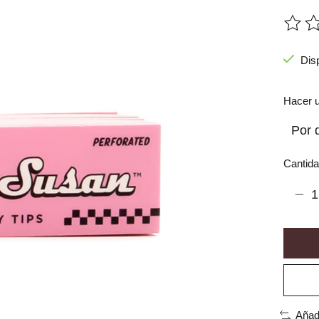
The ra
Dis
Hacer u
Cantida
Añad