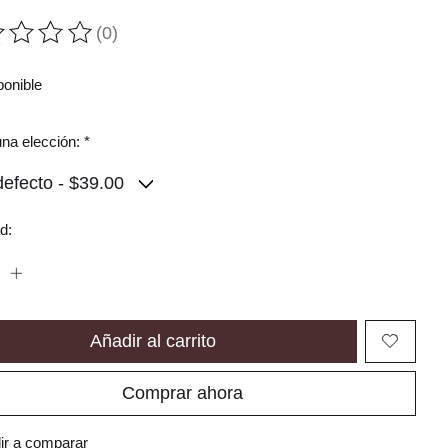
(0)
ting of this product is
0
out of 5
ponible
na elección:
*
d:
Añadir al carrito
Comprar ahora
ir a comparar