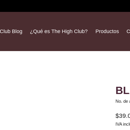
Club Blog
¿Qué es The High Club?
Productos
C
BL
No. de 
$39.
IVA incl