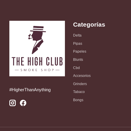
Categorías
Delta
Pipas
Papeles
Blunts
Cbd
Accesorios
Grinders
#HigherThanAnything
Tabaco
Bongs