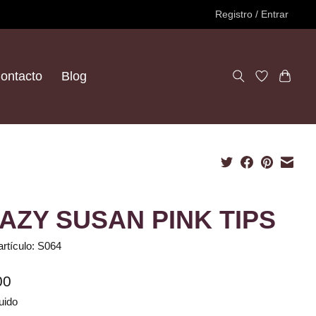
Registro / Entrar
ontacto
Blog
AZY SUSAN PINK TIPS
artículo: S064
00
uido