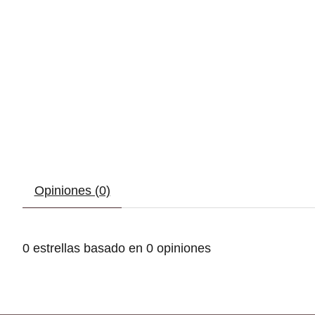
Opiniones (0)
0
estrellas basado en
0
opiniones