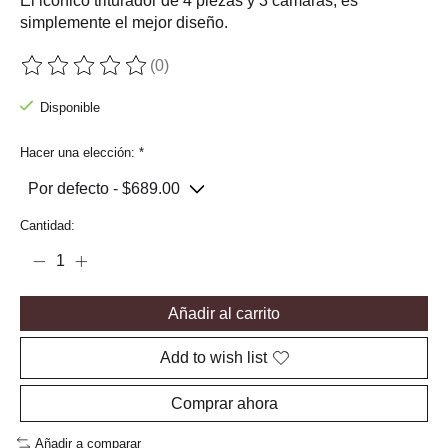
El icónico triturador de 4 piezas y 3 cámaras, es
simplemente el mejor diseño.
(0)
The rating of this product is
0
out of 5
Disponible
Hacer una elección:
*
Cantidad:
Añadir al carrito
Add to wish list
Comprar ahora
Añadir a comparar